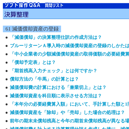
61 減価償却資産の登録
●
「減価償却」の決算整理仕訳の作成方法は？
●
ブルーリターンＡ導入時の減価償却資産の登録のしかた
●
「中小企業者の少額減価償却資産の取得価額の必要経費算
●
「償却予定表」とは？
●
「期首残高入力チェック」とは何ですか？
●
償却方法の「牛馬」の計算とは？
●
減価償却費の計算における「兼業切上」とは？
●
減価償却資産を科目順に表示させる方法は？
●
「本年分の必要経費算入額」において、手計算した額と1
●
減価償却資産を「除却」や「売却」した場合の処理は？
●
前年の期末未償却残高と今年の期首未償却残高が異なる